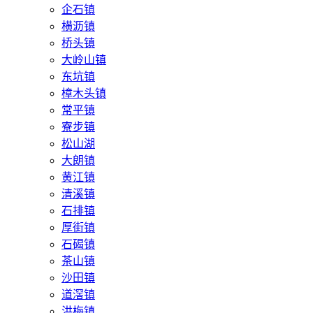
企石镇
横沥镇
桥头镇
大岭山镇
东坑镇
樟木头镇
常平镇
寮步镇
松山湖
大朗镇
黄江镇
清溪镇
石排镇
厚街镇
石碣镇
茶山镇
沙田镇
道滘镇
洪梅镇