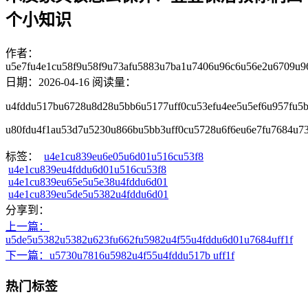
个小知识
作者：
u5e7fu4e1cu58f9u58f9u73afu5883u7ba1u7406u96c6u56e2u6709u9
日期：2026-04-16
阅读量：
u4fddu517bu6728u8d28u5bb6u5177uff0cu53efu4ee5u5ef6u957fu
u80fdu4f1au53d7u5230u866bu5bb3uff0cu5728u6f6eu6e7fu7684u7
标签：
u4e1cu839eu6e05u6d01u516cu53f8
u4e1cu839eu4fddu6d01u516cu53f8
u4e1cu839eu65e5u5e38u4fddu6d01
u4e1cu839eu5de5u5382u4fddu6d01
分享到：
上一篇
：
u5de5u5382u5382u623fu662fu5982u4f55u4fddu6d01u7684uff1f
下一篇
：u5730u7816u5982u4f55u4fddu517b uff1f
热门标签