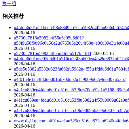
换一组
相关推荐
u4fddu6d01u516cu53f8u8349u576au5982u4f55u9664u6742u8
2026-04-16
u5730u7816u5982u4f55u6e05u6d01?
u58f9u58f9u96c6u56e2u6765u5e26u4f60u4e86u89e3u4e00u
2026-04-16
u5730u7816u5982u4f55u4fddu517b uff1f
2026-04-16
u4fddu6d01u6e05u6d01u516cu53f8u600eu4e48u6837uff1fu5
2026-04-16
u5de5u5382u5382u623fu662fu5982u4f55u4fddu6d01u7684uf
2026-04-16
u4f01u4e1au4fddu6d01u670du52a1u9009u62e9u6307u5357
2026-04-16
u4e1cu839eu4fddu6d01u516cu53f8u670du52a1u5168u89e3u
2026-04-16
u4e1cu839eu4fddu6d01u516cu53f8u5982u4f55u9009u62e9u
2026-04-16
u4e1cu839eu4fddu6d01u516cu53f8u9009u62e9u6307u5357u
2026-04-16
www.dg11qj.comu4f01u4e1au529eu516cu573au6240u4fddu
2026-04-16