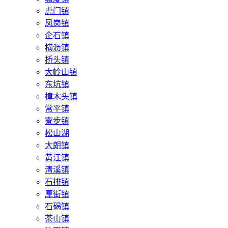
虎门镇
凤岗镇
企石镇
横沥镇
桥头镇
大岭山镇
东坑镇
樟木头镇
常平镇
寮步镇
松山湖
大朗镇
黄江镇
清溪镇
石排镇
厚街镇
石碣镇
茶山镇