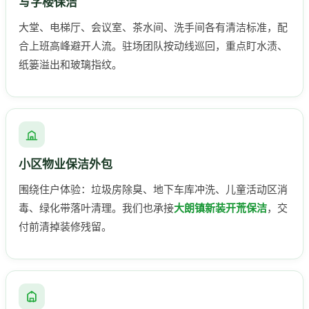
写字楼保洁
大堂、电梯厅、会议室、茶水间、洗手间各有清洁标准，配
合上班高峰避开人流。驻场团队按动线巡回，重点盯水渍、
纸篓溢出和玻璃指纹。
小区物业保洁外包
围绕住户体验：垃圾房除臭、地下车库冲洗、儿童活动区消
毒、绿化带落叶清理。我们也承接
大朗镇新装开荒保洁
，交
付前清掉装修残留。