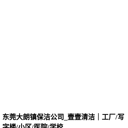
东莞大朗镇保洁公司_壹壹清洁｜工厂/写
字楼/小区/医院/学校