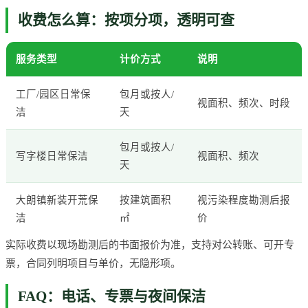
收费怎么算：按项分项，透明可查
服务类型
计价方式
说明
工厂/园区日常保
包月或按人/
视面积、频次、时段
洁
天
包月或按人/
写字楼日常保洁
视面积、频次
天
大朗镇新装开荒保
按建筑面积
视污染程度勘测后报
洁
㎡
价
实际收费以现场勘测后的书面报价为准，支持对公转账、可开专
票，合同列明项目与单价，无隐形项。
FAQ：电话、专票与夜间保洁