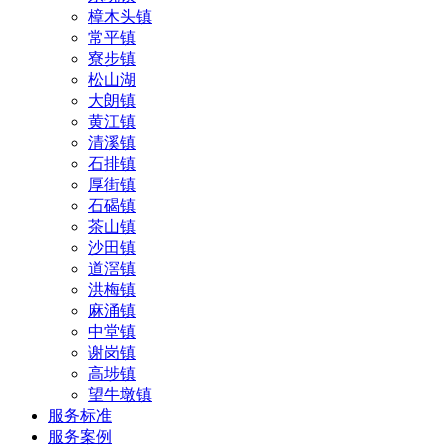
樟木头镇
常平镇
寮步镇
松山湖
大朗镇
黄江镇
清溪镇
石排镇
厚街镇
石碣镇
茶山镇
沙田镇
道滘镇
洪梅镇
麻涌镇
中堂镇
谢岗镇
高埗镇
望牛墩镇
服务标准
服务案例