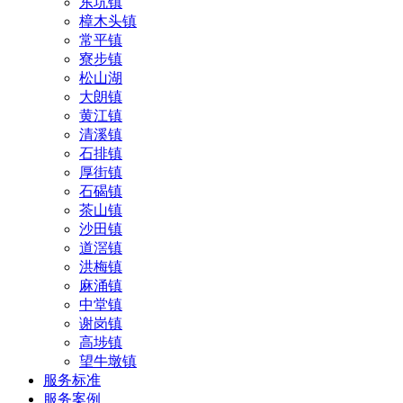
东坑镇
樟木头镇
常平镇
寮步镇
松山湖
大朗镇
黄江镇
清溪镇
石排镇
厚街镇
石碣镇
茶山镇
沙田镇
道滘镇
洪梅镇
麻涌镇
中堂镇
谢岗镇
高埗镇
望牛墩镇
服务标准
服务案例