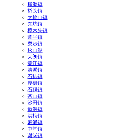
横沥镇
桥头镇
大岭山镇
东坑镇
樟木头镇
常平镇
寮步镇
松山湖
大朗镇
黄江镇
清溪镇
石排镇
厚街镇
石碣镇
茶山镇
沙田镇
道滘镇
洪梅镇
麻涌镇
中堂镇
谢岗镇