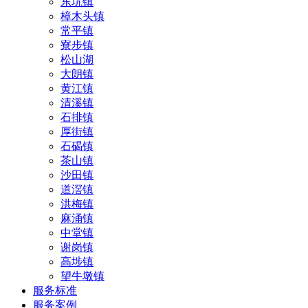
东坑镇
樟木头镇
常平镇
寮步镇
松山湖
大朗镇
黄江镇
清溪镇
石排镇
厚街镇
石碣镇
茶山镇
沙田镇
道滘镇
洪梅镇
麻涌镇
中堂镇
谢岗镇
高埗镇
望牛墩镇
服务标准
服务案例