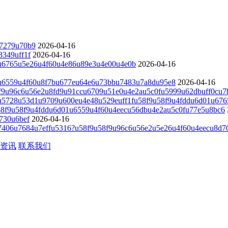
7279u70b9
2026-04-16
349uff1f
2026-04-16
u6765u5e26u4f60u4e86u89e3u4e00u4e0b
2026-04-16
u6559u4f60u8f7bu677eu64e6u73bbu7483u7a8du95e8
2026-04-16
8f9u96c6u56e2u8fd9u91ccu6709u51e0u4e2au5c0fu5999u62dbuff0cu7
5728u53d1u9709u600eu4e48u529euff1fu58f9u58f9u4fddu6d01u676
8f9u58f9u4fddu6d01u6559u4f60u4eecu56dbu4e2au5c0fu77e5u8bc6
730u6bef
2026-04-16
406u7684u7effu5316?u58f9u58f9u96c6u56e2u5e26u4f60u4eecu8d7
资讯
联系我们