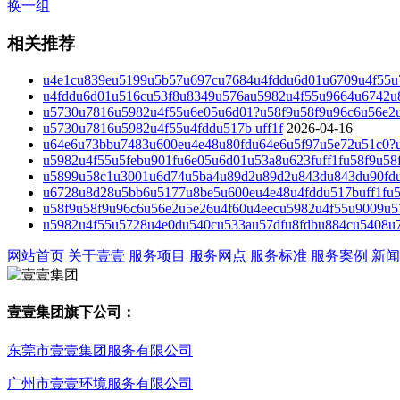
换一组
相关推荐
u4e1cu839eu5199u5b57u697cu7684u4fddu6d01u6709u4f55u
u4fddu6d01u516cu53f8u8349u576au5982u4f55u9664u6742u8
u5730u7816u5982u4f55u6e05u6d01?u58f9u58f9u96c6u56e2
u5730u7816u5982u4f55u4fddu517b uff1f
2026-04-16
u64e6u73bbu7483u600eu4e48u80fdu64e6u5f97u5e72u51c0?
u5982u4f55u5febu901fu6e05u6d01u53a8u623fuff1fu58f9u5
u5899u58c1u3001u6d74u5ba4u89d2u89d2u843du843du90fdu
u6728u8d28u5bb6u5177u8be5u600eu4e48u4fddu517buff1fu5
u58f9u58f9u96c6u56e2u5e26u4f60u4eecu5982u4f55u9009u5
u5982u4f55u5728u4e0du540cu533au57dfu8fdbu884cu5408u7
网站首页
关于壹壹
服务项目
服务网点
服务标准
服务案例
新闻
壹壹集团旗下公司：
东莞市壹壹集团服务有限公司
广州市壹壹环境服务有限公司