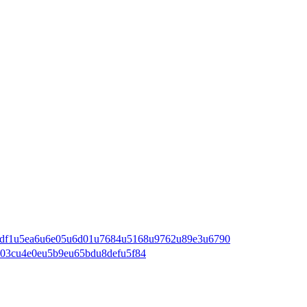
6df1u5ea6u6e05u6d01u7684u5168u9762u89e3u6790
03cu4e0eu5b9eu65bdu8defu5f84