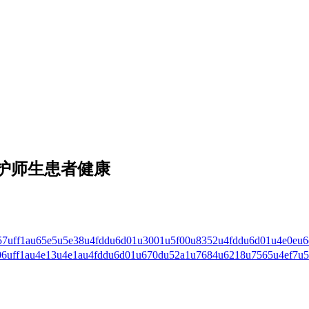
护师生患者健康
7uff1au65e5u5e38u4fddu6d01u3001u5f00u8352u4fddu6d01u4e0eu
6uff1au4e13u4e1au4fddu6d01u670du52a1u7684u6218u7565u4ef7u5