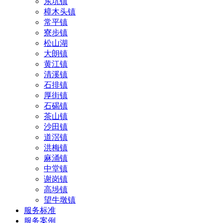
东坑镇
樟木头镇
常平镇
寮步镇
松山湖
大朗镇
黄江镇
清溪镇
石排镇
厚街镇
石碣镇
茶山镇
沙田镇
道滘镇
洪梅镇
麻涌镇
中堂镇
谢岗镇
高埗镇
望牛墩镇
服务标准
服务案例