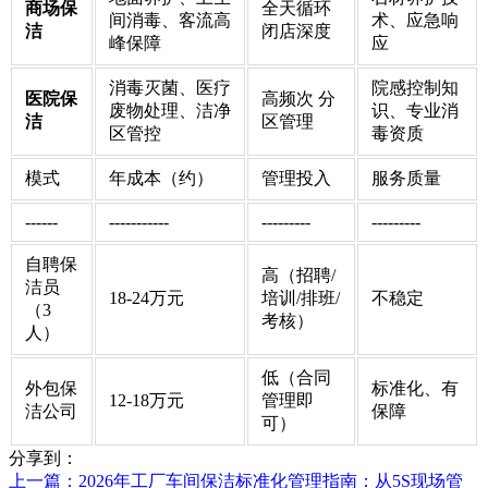
商场保
全天循环
间消毒、客流高
术、应急响
洁
闭店深度
峰保障
应
消毒灭菌、医疗
院感控制知
医院保
高频次 分
废物处理、洁净
识、专业消
洁
区管理
区管控
毒资质
模式
年成本（约）
管理投入
服务质量
------
-----------
---------
---------
自聘保
高（招聘/
洁员
18-24万元
培训/排班/
不稳定
（3
考核）
人）
低（合同
外包保
标准化、有
12-18万元
管理即
洁公司
保障
可）
分享到：
上一篇
：2026年工厂车间保洁标准化管理指南：从5S现场管