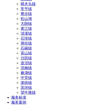
樟木头镇
常平镇
寮步镇
松山湖
大朗镇
黄江镇
清溪镇
石排镇
厚街镇
石碣镇
茶山镇
沙田镇
道滘镇
洪梅镇
麻涌镇
中堂镇
谢岗镇
高埗镇
望牛墩镇
服务标准
服务案例