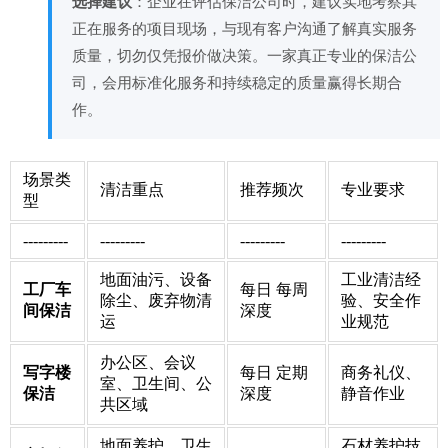
选择建议
：企业在评估保洁公司时，建议实地考察其
正在服务的项目现场，与现有客户沟通了解真实服务
质量，切勿仅凭报价做决策。一家真正专业的保洁公
司，会用标准化服务和持续稳定的质量赢得长期合
作。
场景类
清洁重点
推荐频次
专业要求
型
---------
---------
---------
---------
地面油污、设备
工业清洁经
工厂车
每日 每周
除尘、废弃物清
验、安全作
间保洁
深度
运
业规范
办公区、会议
写字楼
每日 定期
商务礼仪、
室、卫生间、公
保洁
深度
静音作业
共区域
地面养护、卫生
石材养护技