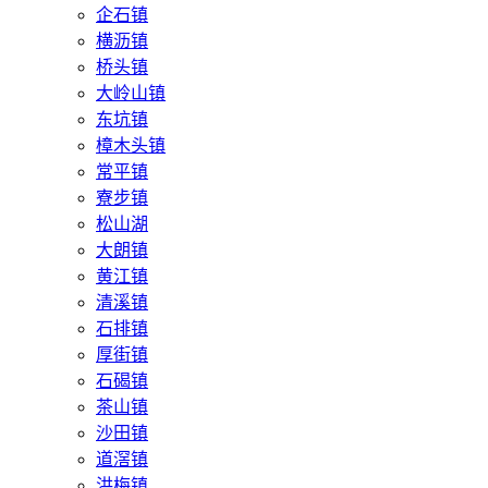
企石镇
横沥镇
桥头镇
大岭山镇
东坑镇
樟木头镇
常平镇
寮步镇
松山湖
大朗镇
黄江镇
清溪镇
石排镇
厚街镇
石碣镇
茶山镇
沙田镇
道滘镇
洪梅镇