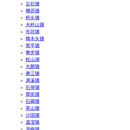
企石镇
横沥镇
桥头镇
大岭山镇
东坑镇
樟木头镇
常平镇
寮步镇
松山湖
大朗镇
黄江镇
清溪镇
石排镇
厚街镇
石碣镇
茶山镇
沙田镇
道滘镇
洪梅镇