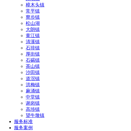
樟木头镇
常平镇
寮步镇
松山湖
大朗镇
黄江镇
清溪镇
石排镇
厚街镇
石碣镇
茶山镇
沙田镇
道滘镇
洪梅镇
麻涌镇
中堂镇
谢岗镇
高埗镇
望牛墩镇
服务标准
服务案例